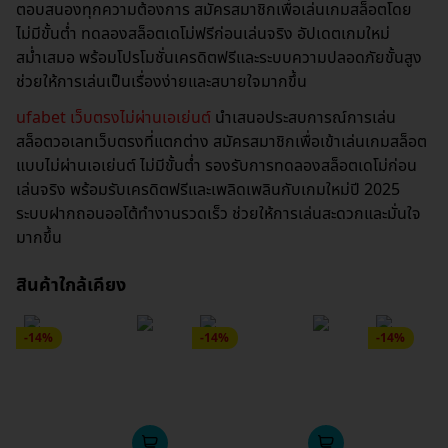
ตอบสนองทุกความต้องการ สมัครสมาชิกเพื่อเล่นเกมสล็อตโดย
ไม่มีขั้นต่ำ ทดลองสล็อตเดโม่ฟรีก่อนเล่นจริง อัปเดตเกมใหม่
สม่ำเสมอ พร้อมโปรโมชั่นเครดิตฟรีและระบบความปลอดภัยขั้นสูง
ช่วยให้การเล่นเป็นเรื่องง่ายและสบายใจมากขึ้น
ufabet เว็บตรงไม่ผ่านเอเย่นต์
นำเสนอประสบการณ์การเล่น
สล็อตวอเลทเว็บตรงที่แตกต่าง สมัครสมาชิกเพื่อเข้าเล่นเกมสล็อต
แบบไม่ผ่านเอเย่นต์ ไม่มีขั้นต่ำ รองรับการทดลองสล็อตเดโม่ก่อน
เล่นจริง พร้อมรับเครดิตฟรีและเพลิดเพลินกับเกมใหม่ปี 2025
ระบบฝากถอนออโต้ทำงานรวดเร็ว ช่วยให้การเล่นสะดวกและมั่นใจ
มากขึ้น
สินค้าใกล้เคียง
-14%
-14%
-14%