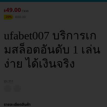
49.00
฿
/ ขวด
฿
66.00
-25%
ufabet007 บริการเก
มสล็อตอันดับ 1 เล่น
ง่าย ได้เงินจริง
ID: 711
รายละเอียดสินค้า