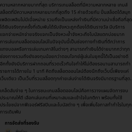
ความหลากหลายมากที่สุด บริการเกมสล็อตที่มีความหลากหลาย เกมส์
สล็อตที่มีความหลากหลายมากที่สุดถึง 15 ค่ายด้วยกัน ปั่นสล็อตได้สนุก
เพลิดเพลินไม่มีเบื่อหน่าย รวมถึงเป็นแหล่งทำเงินที่มีความน่าเชื่อถือที่สุด
ได้เงินจริงทุกครั้งที่เดิมพันได้รับจังหวะถูกต้องได้เงินรางวัล มีบริการ
แจกจ่ายหนักจ่ายจริงแจกเป็นจังหวะย้ำจังหวะถึงโบนัสแตกบ่อยมาก
การเล่นเกมสล็อตออนไลน์ในปัจจุบันนี้เป็นช่องทางทำเงินที่ดีกว่าการ
แทงบอลหรือการเล่นเกมคาสิโนต่างๆ สามารถทำเงินได้ง่ายมากกว่าทุก
ช่องทางรวมถึงยังลงทุนน้อยกว่าตอบโจทย์ผู้เล่นในยุคนี้ได้เป็นอย่างดี
อีกทั้งยังมีบริการฝากถอนที่รวดเร็วทันใจทำให้ไม่ต้องรอนานสามารถทำ
รายการได้ภายใน 1 นาที คิดถึงสล็อตออนไลน์ต้องนึกถึงเว็บนี้เพียงแค่
เว็บเดียว เป็นเว็บที่รวมสล็อตทุกค่ายเล่นง่ายได้เงินจริงมีมาตรฐานที่สุด.
เคล็ดลับง่าย ๆ ในการชนะเกมสล็อตออนไลน์คือการวางแผนจัดการงบ
ประมาณให้ดี เลือกเล่นเกมที่เหมาะสมและเข้าใจในกติกา พร้อมทั้งใช้
ประโยชน์จากฟีเจอร์ฟรีสปินและโบนัสต่าง ๆ เพื่อเพิ่มโอกาสทำกำไรในทุก
การเดิมพัน
การจัดส่งที่รองรับ
ส่งด่วน